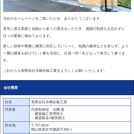
当社のホームページをご覧いただき、ありがとうございます。
長年に渡る実績と信頼から多くの受注をいただき、感謝の気持ちを忘れずに
日々の業務に努めております。
新しい技術や業務に確実に対応していくべく、知識の修得などを怠らず、より
一層の躍進を続けていく事を念頭に、社員一同一丸となって努力して参りま
す。
これからも有限会社水嶋全板工業をよろしくお願いいたします。
会社概要
社名
有限会社水嶋全板工業
代表者
代表取締役 水嶋 進
・建築施工管理技士
・建築板金1級技能士
所在地
〒707-0024
岡山県美作市楢原下499-1