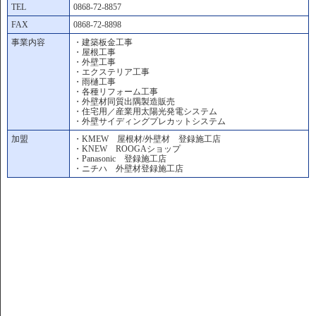
TEL
0868-72-8857
FAX
0868-72-8898
事業内容
・建築板金工事
・屋根工事
・外壁工事
・エクステリア工事
・雨樋工事
・各種リフォーム工事
・外壁材同質出隅製造販売
・住宅用／産業用太陽光発電システム
・外壁サイディングプレカットシステム
加盟
・KMEW 屋根材/外壁材 登録施工店
・KNEW ROOGAショップ
・Panasonic 登録施工店
・ニチハ 外壁材登録施工店